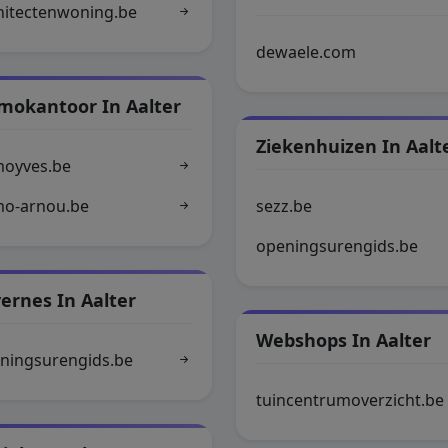
hitectenwoning.be
dewaele.com
mokantoor In Aalter
Ziekenhuizen In Aalt
oyves.be
o-arnou.be
sezz.be
openingsurengids.be
ernes In Aalter
Webshops In Aalter
ningsurengids.be
tuincentrumoverzicht.be