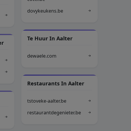
dovykeukens.be
Te Huur In Aalter
er
dewaele.com
Restaurants In Aalter
tstoveke-aalter.be
restaurantdegenieter.be