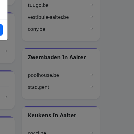
tuugo.be
vestibule-aalter.be
cony.be
Zwembaden In Aalter
poolhouse.be
stad.gent
Keukens In Aalter
cocci.be