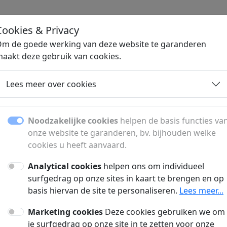
Cookies & Privacy
H
m de goede werking van deze website te garanderen
aakt deze gebruik van cookies.
Lees meer over cookies
nkels, hotels en toeris
Noodzakelijke cookies
helpen de basis functies va
ls, openingsuren, wandelroutes, hotels, lokale b
onze website te garanderen, bv. bijhouden welke
bezienswaardigheden.
cookies u heeft aanvaard.
Analytical cookies
helpen ons om individueel
surfgedrag op onze sites in kaart te brengen en op
delaars In Aalter
Winkels In Aalter
basis hiervan de site te personaliseren.
Lees meer...
Marketing cookies
Deze cookies gebruiken we om
ch-pt.com
openingsuren.vlaandere
je surfgedrag op onze site in te zetten voor onze