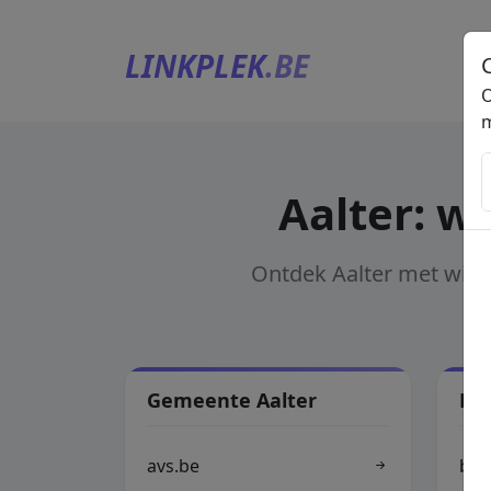
LINKPLEK
.BE
O
m
Aalter: wi
Ontdek Aalter met winke
Gemeente Aalter
Han
avs.be
bos