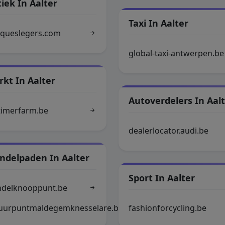
iek In Aalter
Taxi In Aalter
iqueslegers.com
global-taxi-antwerpen.be
kt In Aalter
Autoverdelers In Aal
timerfarm.be
dealerlocator.audi.be
ndelpaden In Aalter
Sport In Aalter
delknooppunt.be
uurpuntmaldegemknesselare.be
fashionforcycling.be