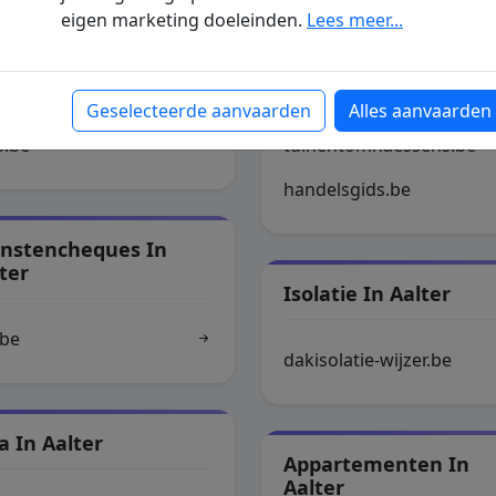
eigen marketing doeleinden.
Lees meer...
hitect In Aalter
Tuinaanleg In Aalter
Geselecteerde aanvaarden
Alles aanvaarden
s.be
tuinentomnaessens.be
handelsgids.be
enstencheques In
ter
Isolatie In Aalter
.be
dakisolatie-wijzer.be
la In Aalter
Appartementen In
Aalter