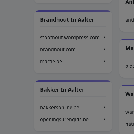
Ant
Brandhout In Aalter
ant
stoofhout.wordpress.com
Mar
brandhout.com
martle.be
old
Bakker In Aalter
Wa
bakkersonline.be
wan
openingsurengids.be
nat