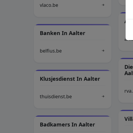
vlaco.be
Arc
Banken In Aalter
ark
belfius.be
Di
Aal
Klusjesdienst In Aalter
rva
thuisdienst.be
Vil
Badkamers In Aalter