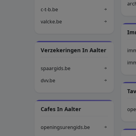
arc
c-t-b.be
valcke.be
Im
Verzekeringen In Aalter
imm
imm
spaargids.be
dvv.be
Tav
Cafes In Aalter
ope
openingsurengids.be